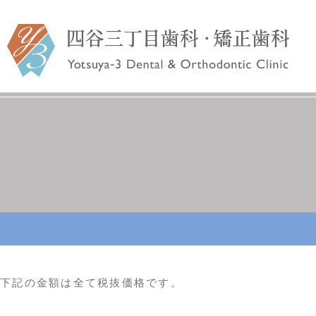
院長あいさつ
予防歯科
一般歯科
スタッフ紹
入れ歯・ブリッジ
インプ
下記の金額は全て税抜価格です。