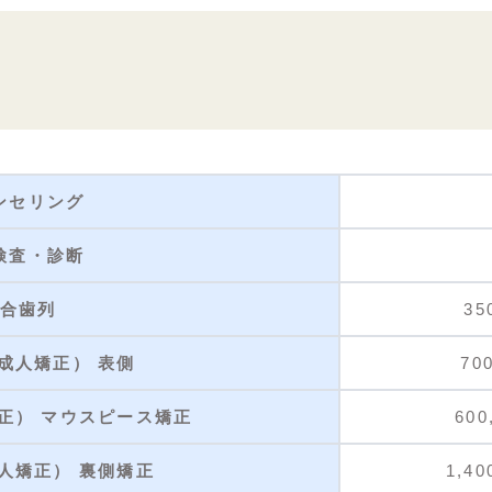
ンセリング
検査・診断
合歯列
35
成人矯正） 表側
70
正） マウスピース矯正
600
人矯正） 裏側矯正
1,40