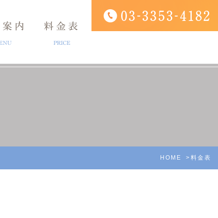
療案内
料金表
ENU
PRICE
ング
アクセス
口腔外科
診療時間
HOME
料金表