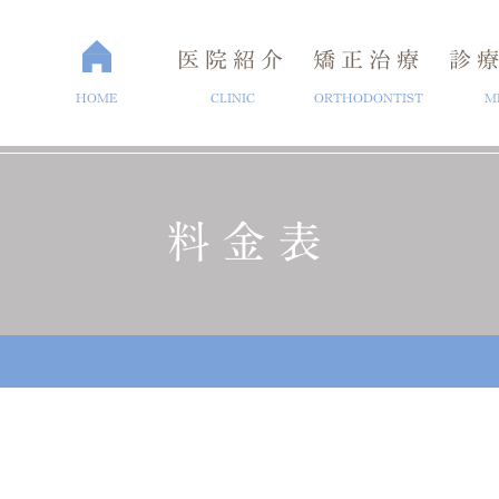
医院紹介
矯正治療
診
HOME
CLINIC
ORTHODONTIST
M
料金表
介
矯正歯科治療
ブログ
セラミック治療
よくある質問
医院概要
ホワイトニ
ラント