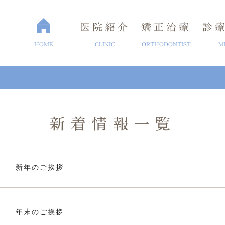
医院紹介
矯正治療
診
HOME
CLINIC
ORTHODONTIST
M
新着情報一覧
介
矯正歯科治療
ブログ
セラミック治療
よくある質問
医院概要
ホワイトニ
ラント
新年のご挨拶
年末のご挨拶