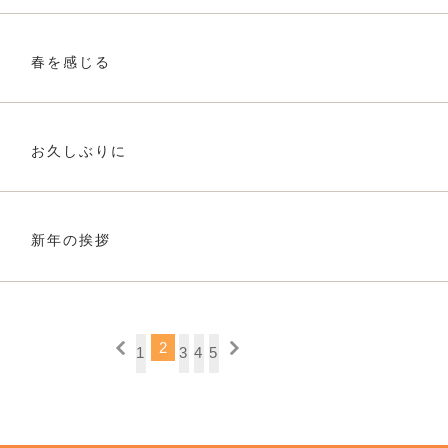
春を感じる
お久しぶりに
新年の挨拶
2
1
3
4
5