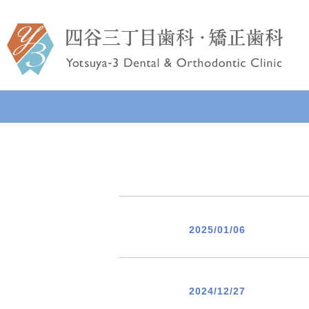
院長あいさつ
予防歯科
一般歯科
スタッフ紹
入れ歯・ブリッジ
インプ
2025/01/06
2024/12/27