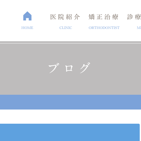
医院紹介
矯正治療
診
HOME
CLINIC
ORTHODONTIST
M
ブログ
介
矯正歯科治療
ブログ
セラミック治療
よくある質問
医院概要
ホワイトニ
ラント