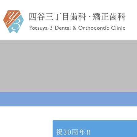
院長あいさつ
予防歯科
一般歯科
スタッフ紹
入れ歯・ブリッジ
インプ
祝30周年‼️