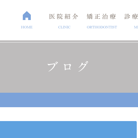
医院紹介
矯正治療
診
HOME
CLINIC
ORTHODONTIST
M
ブログ
介
矯正歯科治療
ブログ
セラミック治療
よくある質問
医院概要
ホワイトニ
ラント