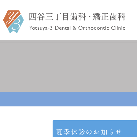
院長あいさつ
予防歯科
一般歯科
スタッフ紹
入れ歯・ブリッジ
インプ
夏季休診のお知らせ